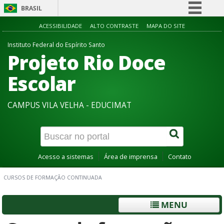
BRASIL
Simplifique!
ACESSIBILIDADE
ALTO CONTRASTE
MAPA DO SITE
Comunica BR
Instituto Federal do Espírito Santo
Projeto Rio Doce
Participe
Acesso à informação
Escolar
Legislação
CAMPUS VILA VELHA - EDUCIMAT
Canais
Acesso a sistemas
Área de imprensa
Contato
CURSOS DE FORMAÇÃO CONTINUADA
MENU