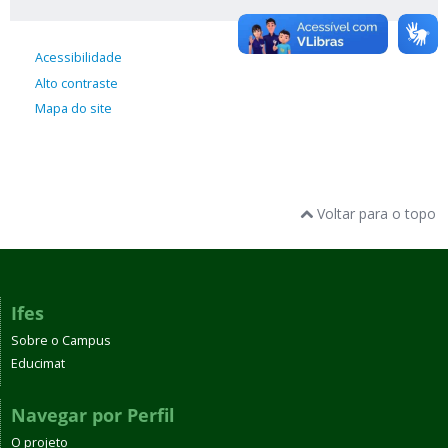
Acessibilidade
Alto contraste
Mapa do site
Voltar para o topo
Ifes
Sobre o Campus
Educimat
Navegar por Perfil
O projeto