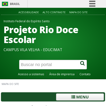
BRASIL
Simplifique!
ACESSIBILIDADE
ALTO CONTRASTE
MAPA DO SITE
Comunica BR
Instituto Federal do Espírito Santo
Projeto Rio Doce
Participe
Acesso à informação
Escolar
Legislação
CAMPUS VILA VELHA - EDUCIMAT
Canais
Acesso a sistemas
Área de imprensa
Contato
MAPA DO SITE
MENU