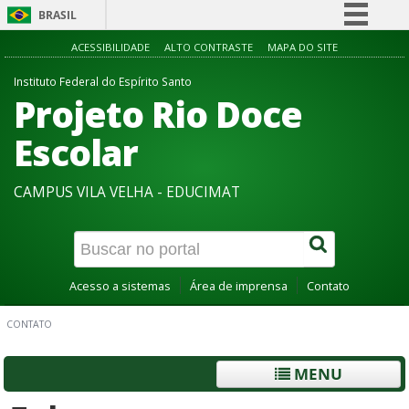
BRASIL
Simplifique!
ACESSIBILIDADE
ALTO CONTRASTE
MAPA DO SITE
Comunica BR
Instituto Federal do Espírito Santo
Projeto Rio Doce
Participe
Acesso à informação
Escolar
Legislação
CAMPUS VILA VELHA - EDUCIMAT
Canais
Acesso a sistemas
Área de imprensa
Contato
CONTATO
MENU