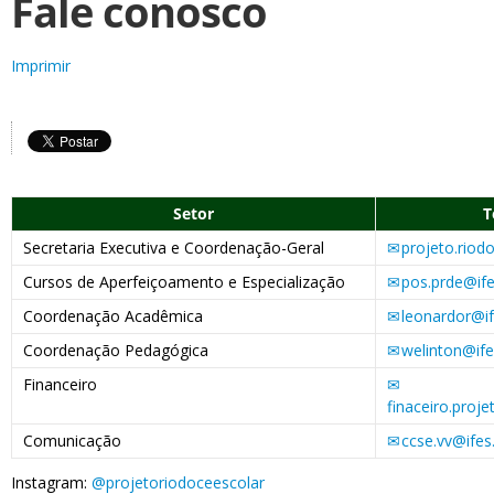
Fale conosco
Imprimir
Setor
T
Secretaria Executiva e Coordenação-Geral
projeto.riod
Cursos de Aperfeiçoamento e Especialização
pos.prde@ife
Coordenação Acadêmica
leonardor@if
Coordenação Pedagógica
welinton@ife
Financeiro
finaceiro.proj
Comunicação
ccse.vv@ifes
Instagram:
@projetoriodoceescolar